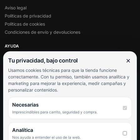
Aviso legal
Políticas de privacidad
Políticas de cookies
Condiciones de envío y devoluciones
AYUDA
Mi cuenta
×
Tu privacidad, bajo control
Soporte al cliente
Usamos cookies técnicas para que la tienda funcione
Contacto
correctamente. Con tu permiso, también usamos analítica y
Términos y condiciones
marketing para mejorar la experiencia, medir campañas y
Preguntas frecuentes
personalizar contenidos.
SÍGUENOS
Necesarias
Imprescindibles para carrito, seguridad y compra.
Facebook
Instagram
TikTok
Analítica
Nos ayuda a entender el uso de la web.