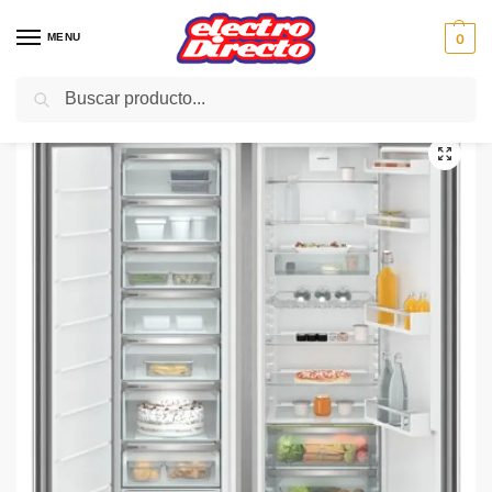
MENU
0
Buscar
Inicio
Gama blanca
Frigorificos
Frigorifico Side By Side
LIEBHERR CONJUNTO SRsfe 5220 + SFNsfe 5227 SIDE BY
/
/
/
/