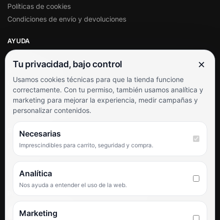
Políticas de cookies
Condiciones de envío y devoluciones
AYUDA
Mi cuenta
×
Tu privacidad, bajo control
Soporte al cliente
Usamos cookies técnicas para que la tienda funcione
Contacto
correctamente. Con tu permiso, también usamos analítica y
Términos y condiciones
marketing para mejorar la experiencia, medir campañas y
Preguntas frecuentes
personalizar contenidos.
SÍGUENOS
Necesarias
Imprescindibles para carrito, seguridad y compra.
Facebook
Instagram
TikTok
Analítica
Nos ayuda a entender el uso de la web.
PUNTUACIÓN DE 4,6 SOBRE 5 EN GOOGLE
Marketing