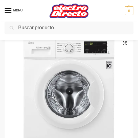
MENU
0
Buscar
Inicio
Gama blanca
Lavadoras
Lavadora-Secadora
LG LAVADORA/SECADORA F4J3TM5WD 8KG/5GK 1400RPM
/
/
/
/