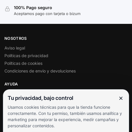
100% Pago seguro
Aceptamos pago con tarjeta o bizum
NOSOTROS
Aviso legal
Políticas de privacidad
Políticas de cookies
Condiciones de envío y devoluciones
AYUDA
Mi cuenta
×
Tu privacidad, bajo control
Soporte al cliente
Usamos cookies técnicas para que la tienda funcione
Contacto
correctamente. Con tu permiso, también usamos analítica y
Términos y condiciones
marketing para mejorar la experiencia, medir campañas y
Preguntas frecuentes
personalizar contenidos.