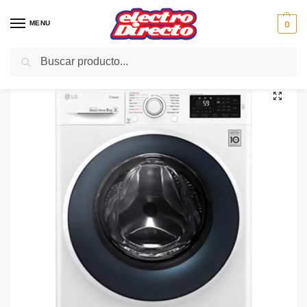
MENU
0
Buscar
Inicio
Gama blanca
Lavadoras
Lavadoras carga frontal
LG LAVADORA F4J6TY0W BLANCA 8KG 1400rpm A+++-30%
/
/
/
/