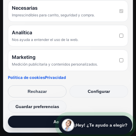
SÍGUENOS
Necesarias
Imprescindibles para carrito, seguridad y compra.
Facebook
Instagram
TikTok
Analítica
Nos ayuda a entender el uso de la web.
PUNTUACIÓN DE 4,6 SOBRE 5 EN GOOGLE
Marketing
Medición publicitaria y contenidos personalizados.
★★★★★
«Servicio de calidad y trato agradable con precios excelentes.
Política de cookies
Privacidad
Hemos comprado en varias ocasiones y siempre dan respuesta.
Espectacular, servicio de 10.»
Rechazar
Configurar
Iván Rodríguez Ramos
© Electrodirecto 2026
Guardar preferencias
Desarrollo y mantenimiento por SitiosWebPRO
Aceptar todas
¡Hey! ¿Te ayudo a elegir?
Privacidad