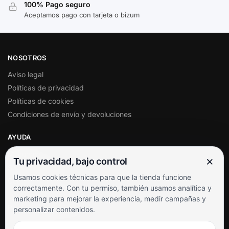
100% Pago seguro
Aceptamos pago con tarjeta o bizum
NOSOTROS
Aviso legal
Políticas de privacidad
Políticas de cookies
Condiciones de envío y devoluciones
AYUDA
Mi cuenta
×
Tu privacidad, bajo control
Soporte al cliente
Usamos cookies técnicas para que la tienda funcione
Contacto
correctamente. Con tu permiso, también usamos analítica y
Términos y condiciones
marketing para mejorar la experiencia, medir campañas y
Preguntas frecuentes
personalizar contenidos.