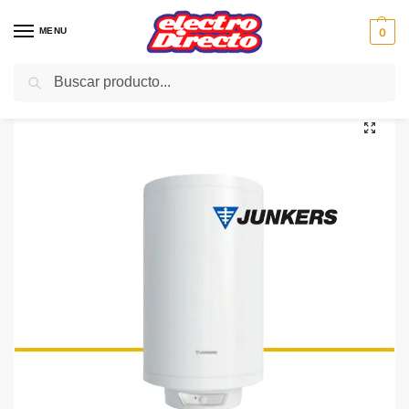
MENU
0
Buscar
Inicio
Climatización
Termos eléctricos
Termo Electrico
JUNKERS TERMO Confort/Excellence 47L 5A/G Calderin
/
/
/
/