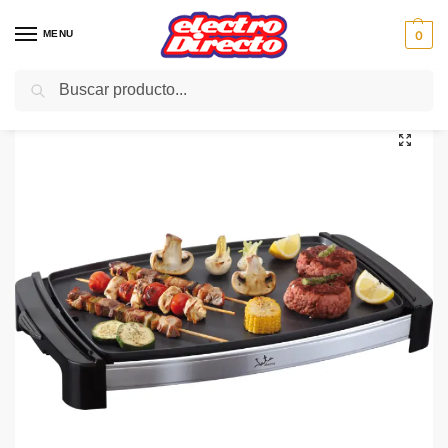
MENU
0
Buscar
Inicio
PAE
Cocina
Plancha de Asar
JATA PLANCHA DE ASAR GR204N 2000W 44.5X30
/
/
/
/