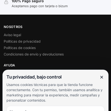
100% Pago seguro
Aceptamos pago con tarjeta o bizum
NOSOTROS
Aviso legal
Políticas de privacidad
Políticas de cookies
Condiciones de envío y devoluciones
AYUDA
Mi cuenta
×
Tu privacidad, bajo control
Soporte al cliente
Usamos cookies técnicas para que la tienda funcione
Contacto
correctamente. Con tu permiso, también usamos analítica y
Términos y condiciones
marketing para mejorar la experiencia, medir campañas y
Preguntas frecuentes
personalizar contenidos.
SÍGUENOS