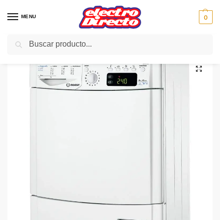
MENU
0
Buscar
Inicio
Gama blanca
Secadoras
Secadora Condesación C/F
INDESIT SECADORA IDPE G45 A1 8K BPMBA CALOR A+
/
/
/
/