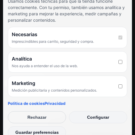
Usamos cookies técnicas para que la tienda funcione
Contacto
correctamente. Con tu permiso, también usamos analítica y
Términos y condiciones
marketing para mejorar la experiencia, medir campañas y
Preguntas frecuentes
personalizar contenidos.
SÍGUENOS
Necesarias
Imprescindibles para carrito, seguridad y compra.
Facebook
Instagram
TikTok
Analítica
Nos ayuda a entender el uso de la web.
PUNTUACIÓN DE 4,6 SOBRE 5 EN GOOGLE
Marketing
Medición publicitaria y contenidos personalizados.
★★★★★
«Servicio de calidad y trato agradable con precios excelentes.
Política de cookies
Privacidad
Hemos comprado en varias ocasiones y siempre dan respuesta.
Espectacular, servicio de 10.»
Rechazar
Configurar
Iván Rodríguez Ramos
© Electrodirecto 2026
Guardar preferencias