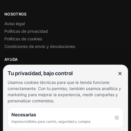
NOSOTROS
Aviso legal
Políticas de privacidad
Políticas de cookies
Condiciones de envío y devoluciones
AYUDA
Mi cuenta
×
Tu privacidad, bajo control
Soporte al cliente
Usamos cookies técnicas para que la tienda funcione
Contacto
correctamente. Con tu permiso, también usamos analítica y
Términos y condiciones
marketing para mejorar la experiencia, medir campañas y
Preguntas frecuentes
personalizar contenidos.
SÍGUENOS
Necesarias
Imprescindibles para carrito, seguridad y compra.
Facebook
Instagram