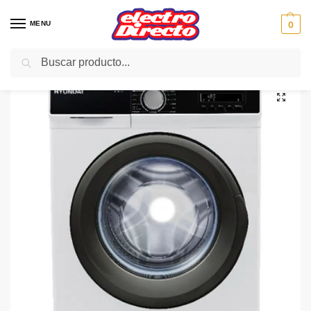
MENU
0
Buscar
Inicio
Gama blanca
Lavadoras
Lavadoras carga frontal
HYUNDAI LAVADORA HYL1014PGNVE blanco 10k1400rpm C
/
/
/
/