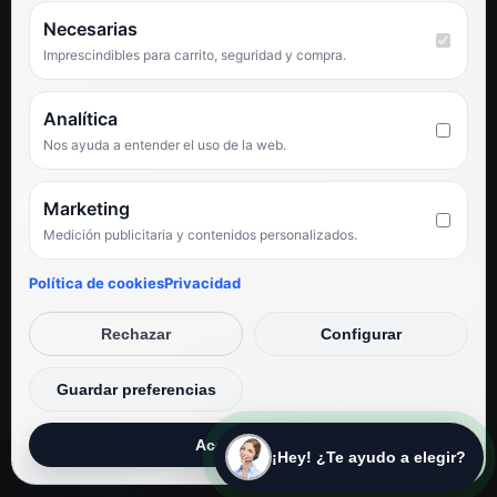
SÍGUENOS
Necesarias
Imprescindibles para carrito, seguridad y compra.
Facebook
Instagram
TikTok
Analítica
Nos ayuda a entender el uso de la web.
PUNTUACIÓN DE 4,6 SOBRE 5 EN GOOGLE
Marketing
Medición publicitaria y contenidos personalizados.
★★★★★
«Servicio de calidad y trato agradable con precios excelentes.
Política de cookies
Privacidad
Hemos comprado en varias ocasiones y siempre dan respuesta.
Espectacular, servicio de 10.»
Rechazar
Configurar
Iván Rodríguez Ramos
© Electrodirecto 2026
Guardar preferencias
Desarrollo y mantenimiento por SitiosWebPRO
Aceptar todas
¡Hey! ¿Te ayudo a elegir?
Privacidad