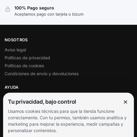
100% Pago seguro
Aceptamos pago con tarjeta o bizum
NOSOTROS
Aviso legal
Políticas de privacidad
Políticas de cookies
Condiciones de envío y devoluciones
AYUDA
Mi cuenta
×
Tu privacidad, bajo control
Soporte al cliente
Usamos cookies técnicas para que la tienda funcione
Contacto
correctamente. Con tu permiso, también usamos analítica y
Términos y condiciones
marketing para mejorar la experiencia, medir campañas y
Preguntas frecuentes
personalizar contenidos.