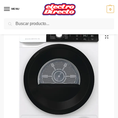
MENU
0
Buscar
Inicio
Gama blanca
Lavadoras
Lavadoras carga frontal
HISENSE LAVAD WFGA90141VM 9KG 1400RPM INV A/DOSIFI
/
/
/
/