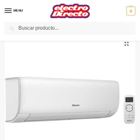
MENU
0
Buscar
Inicio
Climatización
Aire Acondicionado
Aire Split Inverter
HISENSE AIRE SPLIT KB35YR03G INVER A++/A+ 3.000fgr
/
/
/
/