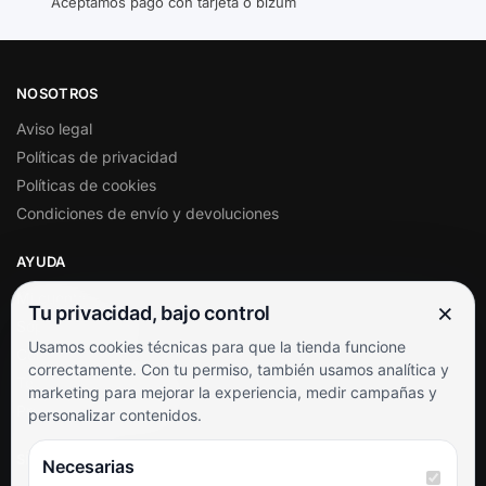
Aceptamos pago con tarjeta o bizum
NOSOTROS
Aviso legal
Políticas de privacidad
Políticas de cookies
Condiciones de envío y devoluciones
AYUDA
Mi cuenta
×
Tu privacidad, bajo control
Soporte al cliente
Usamos cookies técnicas para que la tienda funcione
Contacto
correctamente. Con tu permiso, también usamos analítica y
Términos y condiciones
marketing para mejorar la experiencia, medir campañas y
Preguntas frecuentes
personalizar contenidos.
SÍGUENOS
Necesarias