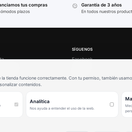
anciamos tus compras
Garantía de 3 años
cómodos plazos
En todos nuestros produc
SÍGUENOS
ta
Facebook
al cliente
Instagram
o
TikTok
la tienda funcione correctamente. Con tu permiso, también usamos 
s y condiciones
sonalizar contenidos.
as frecuentes
Ma
Analítica
y
Medi
Nos ayuda a entender el uso de la web.
per