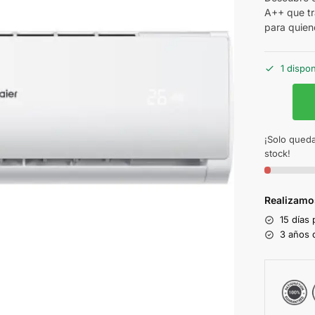
A++ que tr
para quien
1 dispo
¡Solo queda
stock!
Realizamo
15 días
3 años d