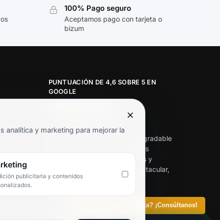
100% Pago seguro
tos
Aceptamos pago con tarjeta o
bizum
PUNTUACIÓN DE 4,6 SOBRE 5 EN
GOOGLE
×
★★★★★
analítica y marketing para mejorar la
«Servicio de calidad y trato agradable
con precios excelentes. Hemos
comprado en varias ocasiones y
rketing
siempre dan respuesta. Espectacular,
ción publicitaria y contenidos
servicio de 10.»
sonalizados.
Iván Rodríguez Ramos
¿Tienes alguna pregunta? ¡Consúltanos!