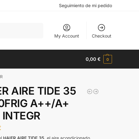
Seguimiento de mi pedido
Buscar
My Account
Checkout
0,00
€
0
GR
R AIRE TIDE 35
0FRIG A++/A+
I INTEGR
€
el
HAIER AIRE TIDE 35
, el aire acondicionado