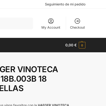
Seguimiento de mi pedido
Buscar
My Account
Checkout
0,00
€
0
GER VINOTECA
18B.003B 18
ELLAS
us vinos favoritos con la
HAEGER VINOTECA