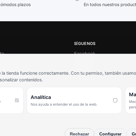
cómodos plazos
En todos nuestros produc
SÍGUENOS
ta
Facebook
al cliente
Instagram
o
TikTok
la tienda funcione correctamente. Con tu permiso, también usamos 
s y condiciones
sonalizar contenidos.
as frecuentes
Ma
Analítica
y
Medi
Nos ayuda a entender el uso de la web.
per
Rechazar
Configurar
G