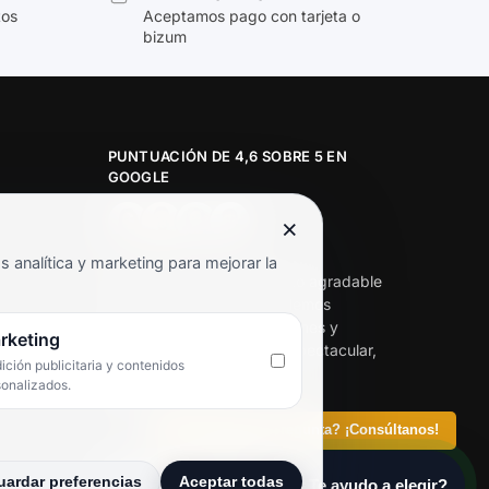
tos
Aceptamos pago con tarjeta o
bizum
PUNTUACIÓN DE 4,6 SOBRE 5 EN
GOOGLE
×
★★★★★
analítica y marketing para mejorar la
«Servicio de calidad y trato agradable
con precios excelentes. Hemos
comprado en varias ocasiones y
rketing
siempre dan respuesta. Espectacular,
ción publicitaria y contenidos
servicio de 10.»
sonalizados.
Iván Rodríguez Ramos
¿Tienes alguna pregunta? ¡Consúltanos!
uardar preferencias
Aceptar todas
¡Hey! ¿Te ayudo a elegir?