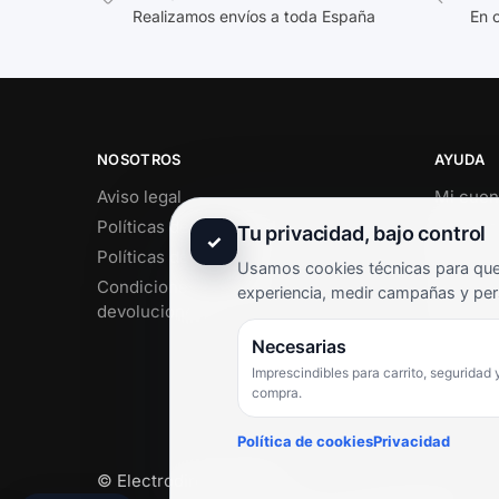
Realizamos envíos a toda España
En 
NOSOTROS
AYUDA
Aviso legal
Mi cuen
Políticas de privacidad
Soporte 
Tu privacidad, bajo control
✓
Políticas de cookies
Contact
Usamos cookies técnicas para que 
Condiciones de envío y
Término
experiencia, medir campañas y per
devoluciones
Pregunt
Necesarias
Imprescindibles para carrito, seguridad 
compra.
Política de cookies
Privacidad
© Electrodirecto 2026