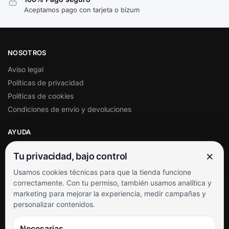
Aceptamos pago con tarjeta o bizum
NOSOTROS
Aviso legal
Políticas de privacidad
Políticas de cookies
Condiciones de envío y devoluciones
AYUDA
Mi cuenta
×
Tu privacidad, bajo control
Soporte al cliente
Usamos cookies técnicas para que la tienda funcione
Contacto
correctamente. Con tu permiso, también usamos analítica y
Términos y condiciones
marketing para mejorar la experiencia, medir campañas y
Preguntas frecuentes
personalizar contenidos.
SÍGUENOS
Necesarias