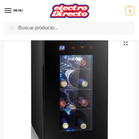
MENU
0
Buscar
Inicio
PAE
Cocina
Vinoteca
HAEGER VINOTECA WC-08B.001B 8 BOTELLAS
/
/
/
/