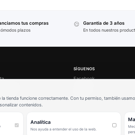
anciamos tus compras
Garantía de 3 años
cómodos plazos
En todos nuestros produc
SÍGUENOS
ta
Facebook
al cliente
Instagram
o
TikTok
la tienda funcione correctamente. Con tu permiso, también usamos 
s y condiciones
sonalizar contenidos.
as frecuentes
Ma
Analítica
y
Medi
Nos ayuda a entender el uso de la web.
per