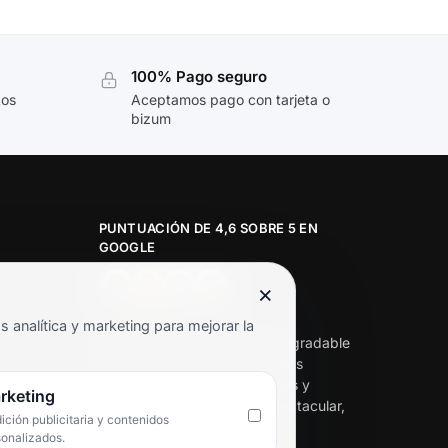
100% Pago seguro
tos
Aceptamos pago con tarjeta o
bizum
PUNTUACIÓN DE 4,6 SOBRE 5 EN
GOOGLE
×
★★★★★
analítica y marketing para mejorar la
«Servicio de calidad y trato agradable
con precios excelentes. Hemos
comprado en varias ocasiones y
rketing
siempre dan respuesta. Espectacular,
ción publicitaria y contenidos
servicio de 10.»
sonalizados.