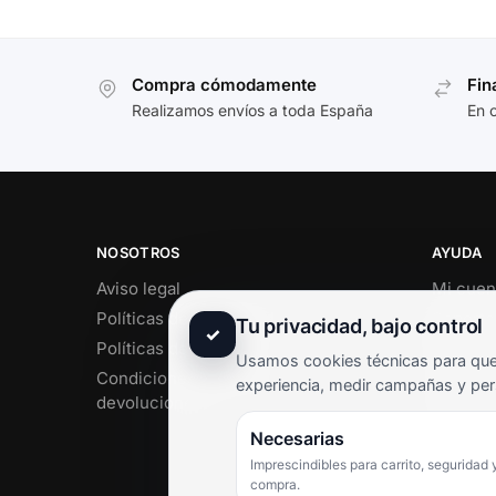
Compra cómodamente
Fin
Realizamos envíos a toda España
En 
NOSOTROS
AYUDA
Aviso legal
Mi cuen
Políticas de privacidad
Soporte 
Tu privacidad, bajo control
✓
Políticas de cookies
Contact
Usamos cookies técnicas para que 
Condiciones de envío y
Término
experiencia, medir campañas y per
devoluciones
Pregunt
Necesarias
Imprescindibles para carrito, seguridad 
compra.