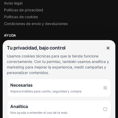
Aviso legal
Políticas de privacidad
Políticas de cookies
Condiciones de envío y devoluciones
AYUDA
Mi cuenta
×
Tu privacidad, bajo control
Soporte al cliente
Usamos cookies técnicas para que la tienda funcione
Contacto
correctamente. Con tu permiso, también usamos analítica y
Términos y condiciones
marketing para mejorar la experiencia, medir campañas y
Preguntas frecuentes
personalizar contenidos.
SÍGUENOS
Necesarias
Imprescindibles para carrito, seguridad y compra.
Facebook
Instagram
TikTok
Analítica
Nos ayuda a entender el uso de la web.
PUNTUACIÓN DE 4,6 SOBRE 5 EN GOOGLE