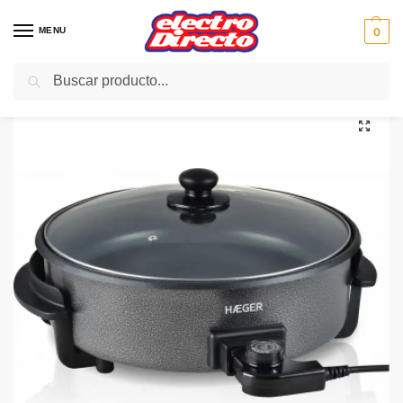
MENU
0
Buscar
Inicio
PAE
Cocina
Menaje
Accesorios Menaje
HAEGER PAELLERA GR-036.012A TOP GOURMET
/
/
/
/
/