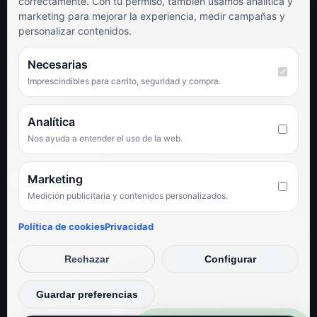
correctamente. Con tu permiso, también usamos analítica y
Términos y condiciones
marketing para mejorar la experiencia, medir campañas y
Preguntas frecuentes
personalizar contenidos.
SÍGUENOS
Necesarias
Imprescindibles para carrito, seguridad y compra.
Facebook
Instagram
TikTok
Analítica
Nos ayuda a entender el uso de la web.
PUNTUACIÓN DE 4,6 SOBRE 5 EN GOOGLE
Marketing
Medición publicitaria y contenidos personalizados.
★★★★★
«Servicio de calidad y trato agradable con precios excelentes.
Política de cookies
Privacidad
Hemos comprado en varias ocasiones y siempre dan respuesta.
Espectacular, servicio de 10.»
Rechazar
Configurar
Iván Rodríguez Ramos
© Electrodirecto 2026
Guardar preferencias
Desarrollo y mantenimiento por SitiosWebPRO