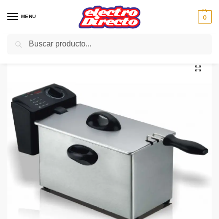
MENU
0
Buscar
Inicio
PAE
Freidoras eléctricas
Freidoras
HAEGER FREIDORA DF-4SS.011A NEW FEAST 4L 2000W IX
/
/
/
/