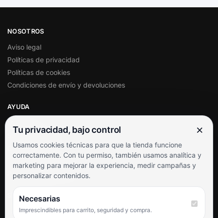
NOSOTROS
Aviso legal
Políticas de privacidad
Políticas de cookies
Condiciones de envío y devoluciones
AYUDA
Mi cuenta
×
Tu privacidad, bajo control
Soporte al cliente
Usamos cookies técnicas para que la tienda funcione
Contacto
correctamente. Con tu permiso, también usamos analítica y
Términos y condiciones
marketing para mejorar la experiencia, medir campañas y
Preguntas frecuentes
personalizar contenidos.
SÍGUENOS
Necesarias
Imprescindibles para carrito, seguridad y compra.
Facebook