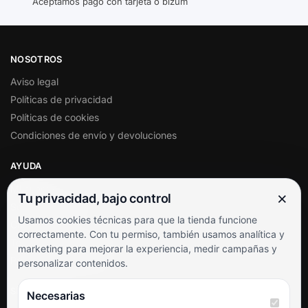
Aceptamos pago con tarjeta o bizum
NOSOTROS
Aviso legal
Políticas de privacidad
Políticas de cookies
Condiciones de envío y devoluciones
AYUDA
Mi cuenta
×
Tu privacidad, bajo control
Soporte al cliente
Usamos cookies técnicas para que la tienda funcione
Contacto
correctamente. Con tu permiso, también usamos analítica y
Términos y condiciones
marketing para mejorar la experiencia, medir campañas y
Preguntas frecuentes
personalizar contenidos.
SÍGUENOS
Necesarias