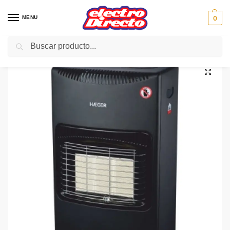
MENU
0
Buscar
Inicio
Climatización
Estufas
Estufa de Gas
HAEGER ESTUFA GAS GH-42B.002A PREMIUM WARM CERAMIC
/
/
/
/