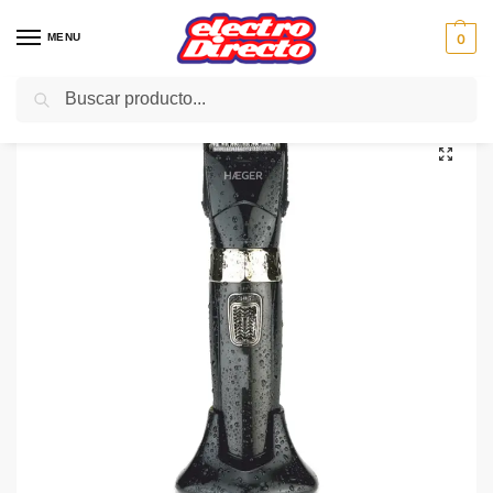
MENU
0
Buscar
Inicio
PAE
Cuidado personal
Cortapelos
HAEGER CORTAPELO HC-03W.009 PRECISION
/
/
/
/