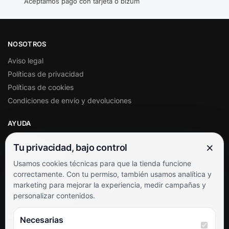
Aceptamos pago con tarjeta o bizum
NOSOTROS
Aviso legal
Políticas de privacidad
Políticas de cookies
Condiciones de envío y devoluciones
AYUDA
Mi cuenta
×
Tu privacidad, bajo control
Soporte al cliente
Usamos cookies técnicas para que la tienda funcione
Contacto
correctamente. Con tu permiso, también usamos analítica y
Términos y condiciones
marketing para mejorar la experiencia, medir campañas y
Preguntas frecuentes
personalizar contenidos.
SÍGUENOS
Necesarias