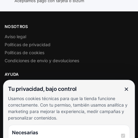
Aceptamos pago con tarjeta o bizum
NOSOTROS
Aviso legal
Políticas de privacidad
Políticas de cookies
Condiciones de envío y devoluciones
AYUDA
Mi cuenta
×
Tu privacidad, bajo control
Soporte al cliente
Usamos cookies técnicas para que la tienda funcione
Contacto
correctamente. Con tu permiso, también usamos analítica y
Términos y condiciones
marketing para mejorar la experiencia, medir campañas y
Preguntas frecuentes
personalizar contenidos.
SÍGUENOS
Necesarias