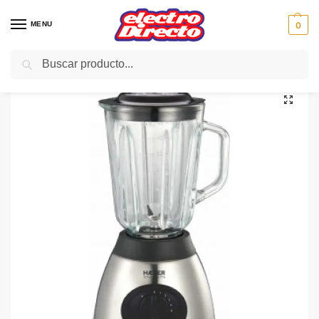
MENU
0
Buscar
Inicio
PAE
Cocina
Batidoras
Batidora Vaso
HAEGER BATIDORA VASO LQ-600.005A PER.FSMOOTHIE600W
/
/
/
/
/