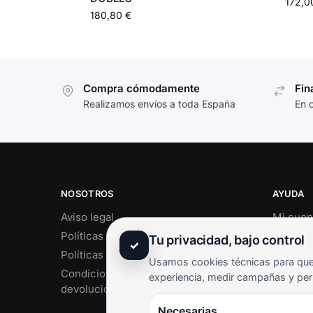
172,
180,80
€
Compra cómodamente
Fin
Realizamos envíos a toda España
En 
NOSOTROS
AYUDA
Aviso legal
Mi cuen
Políticas de privacidad
Soporte 
Tu privacidad, bajo control
✓
Políticas de cookies
Contact
Usamos cookies técnicas para que 
Condiciones de envío y
Término
experiencia, medir campañas y per
devoluciones
Pregunt
Necesarias