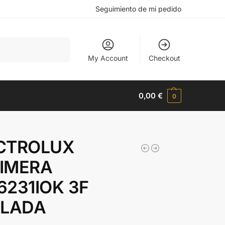
Seguimiento de mi pedido
Buscar
My Account
Checkout
0,00
€
0
CTROLUX
IMERA
6231IOK 3F
ELADA