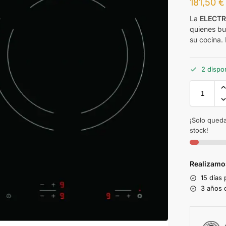
181,50
€
La
ELECTR
quienes bu
su cocina. 
2 dispo
¡Solo queda
stock!
Realizamo
15 días
3 años d