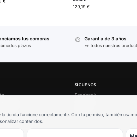
00
€
129,19
€
anciamos tus compras
Garantía de 3 años
cómodos plazos
En todos nuestros produc
SÍGUENOS
ta
Facebook
al cliente
Instagram
o
TikTok
la tienda funcione correctamente. Con tu permiso, también usamos 
s y condiciones
sonalizar contenidos.
as frecuentes
Ma