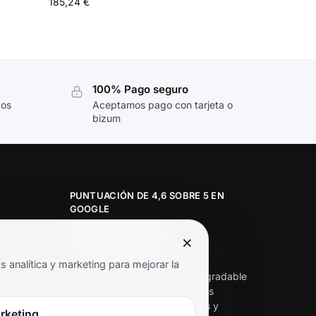
185,24
€
100% Pago seguro
tos
Aceptamos pago con tarjeta o
bizum
PUNTUACIÓN DE 4,6 SOBRE 5 EN
GOOGLE
×
★★★★★
analítica y marketing para mejorar la
«Servicio de calidad y trato agradable
con precios excelentes. Hemos
comprado en varias ocasiones y
rketing