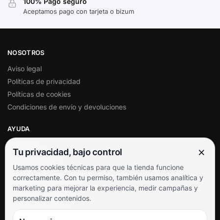
100% Pago seguro
Aceptamos pago con tarjeta o bizum
NOSOTROS
Aviso legal
Políticas de privacidad
Políticas de cookies
Condiciones de envío y devoluciones
AYUDA
Mi cuenta
×
Tu privacidad, bajo control
Soporte al cliente
Usamos cookies técnicas para que la tienda funcione
Contacto
correctamente. Con tu permiso, también usamos analítica y
Términos y condiciones
marketing para mejorar la experiencia, medir campañas y
Preguntas frecuentes
personalizar contenidos.
SÍGUENOS