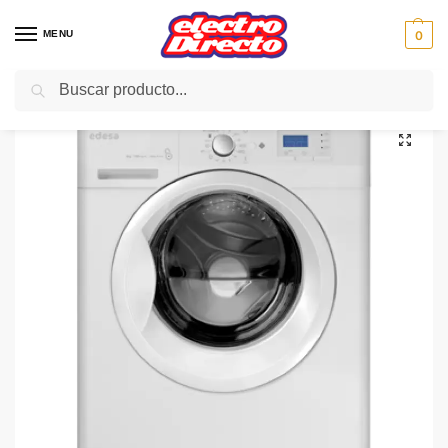
MENU
0
Buscar
Inicio
Gama blanca
Lavadoras
Lavadoras carga frontal
EDESA LAVADORA HOME L8210 8KG 1000RPM A+++ display
/
/
/
/