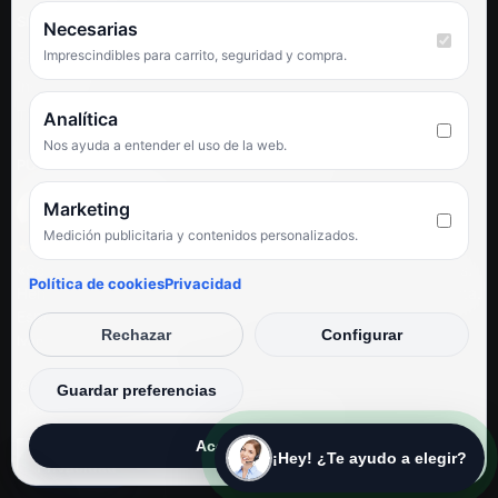
SÍGUENOS
Necesarias
Imprescindibles para carrito, seguridad y compra.
Facebook
Instagram
TikTok
Analítica
Nos ayuda a entender el uso de la web.
PUNTUACIÓN DE 4,6 SOBRE 5 EN GOOGLE
Marketing
Medición publicitaria y contenidos personalizados.
★★★★★
«Servicio de calidad y trato agradable con precios excelentes.
Política de cookies
Privacidad
Hemos comprado en varias ocasiones y siempre dan respuesta.
Espectacular, servicio de 10.»
Rechazar
Configurar
Iván Rodríguez Ramos
© Electrodirecto 2026
Guardar preferencias
Desarrollo y mantenimiento por SitiosWebPRO
Aceptar todas
¡Hey! ¿Te ayudo a elegir?
Privacidad