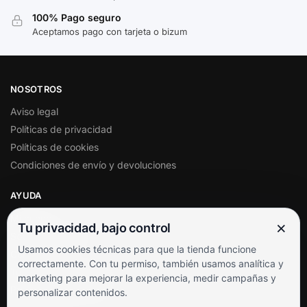
100% Pago seguro
Aceptamos pago con tarjeta o bizum
NOSOTROS
Aviso legal
Políticas de privacidad
Políticas de cookies
Condiciones de envío y devoluciones
AYUDA
Mi cuenta
×
Tu privacidad, bajo control
Soporte al cliente
Usamos cookies técnicas para que la tienda funcione
Contacto
correctamente. Con tu permiso, también usamos analítica y
Términos y condiciones
marketing para mejorar la experiencia, medir campañas y
Preguntas frecuentes
personalizar contenidos.