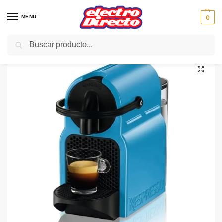
MENU
0
Buscar
Inicio
PAE
Cocina
Cafeteras
Cafetera Monodosis
DELONGHI CAFETERA EN80BLU NESPRESSO INISSIA AZUL
/
/
/
/
/