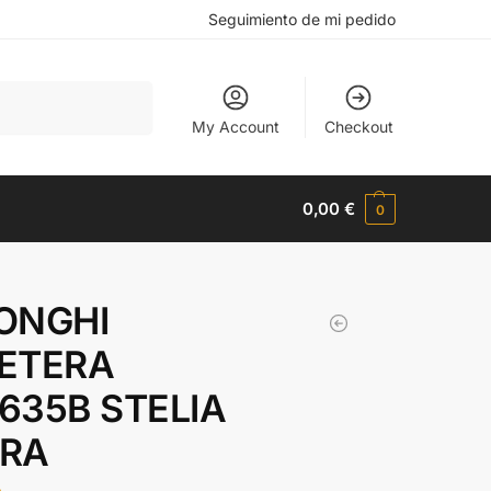
Seguimiento de mi pedido
Buscar
My Account
Checkout
0,00
€
0
ONGHI
ETERA
635B STELIA
RA