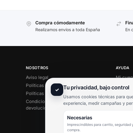
Compra cómodamente
Fin
Realizamos envíos a toda España
En 
NOSOTROS
AYUDA
Aviso legal
Mi cuen
Políticas de privacidad
Soporte 
Tu privacidad, bajo control
✓
Políticas de cookies
Contact
Usamos cookies técnicas para que 
Condiciones de envío y
Término
experiencia, medir campañas y per
devoluciones
Pregunt
Necesarias
Imprescindibles para carrito, seguridad 
compra.