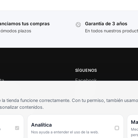
anciamos tus compras
Garantía de 3 años
cómodos plazos
En todos nuestros produc
SÍGUENOS
ta
Facebook
al cliente
Instagram
o
TikTok
la tienda funcione correctamente. Con tu permiso, también usamos 
s y condiciones
sonalizar contenidos.
as frecuentes
Ma
Analítica
y
Medi
Nos ayuda a entender el uso de la web.
per