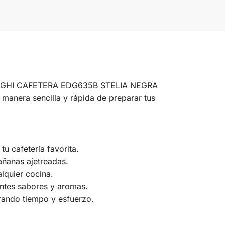
 DELONGHI CAFETERA EDG635B STELIA NEGRA
 manera sencilla y rápida de preparar tus
u cafetería favorita.
añanas ajetreadas.
lquier cocina.
entes sabores y aromas.
rrando tiempo y esfuerzo.