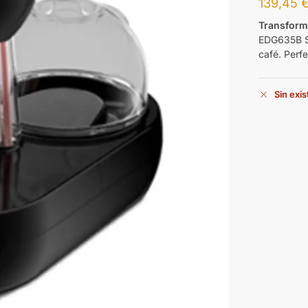
139,45
Transforma
EDG635B S
café. Perf
Sin exi