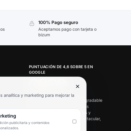
100% Pago seguro
tos
Aceptamos pago con tarjeta o
bizum
PUNTUACIÓN DE 4,6 SOBRE 5 EN
GOOGLE
×
★★★★★
analítica y marketing para mejorar la
«Servicio de calidad y trato agradable
con precios excelentes. Hemos
comprado en varias ocasiones y
rketing
siempre dan respuesta. Espectacular,
ción publicitaria y contenidos
servicio de 10.»
sonalizados.