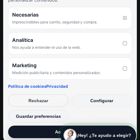
SÍGUENOS
Necesarias
Imprescindibles para carrito, seguridad y compra.
Facebook
Instagram
TikTok
Analítica
Nos ayuda a entender el uso de la web.
PUNTUACIÓN DE 4,6 SOBRE 5 EN GOOGLE
Marketing
Medición publicitaria y contenidos personalizados.
★★★★★
«Servicio de calidad y trato agradable con precios excelentes.
Política de cookies
Privacidad
Hemos comprado en varias ocasiones y siempre dan respuesta.
Espectacular, servicio de 10.»
Rechazar
Configurar
Iván Rodríguez Ramos
© Electrodirecto 2026
Guardar preferencias
Desarrollo y mantenimiento por SitiosWebPRO
Aceptar todas
¡Hey! ¿Te ayudo a elegir?
Privacidad