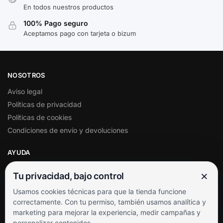
En todos nuestros productos
100% Pago seguro
Aceptamos pago con tarjeta o bizum
NOSOTROS
Aviso legal
Políticas de privacidad
Políticas de cookies
Condiciones de envío y devoluciones
AYUDA
Mi cuenta
×
Tu privacidad, bajo control
Soporte al cliente
Usamos cookies técnicas para que la tienda funcione
Contacto
correctamente. Con tu permiso, también usamos analítica y
Términos y condiciones
marketing para mejorar la experiencia, medir campañas y
Preguntas frecuentes
personalizar contenidos.