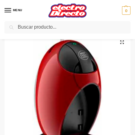
MENU
0
Buscar
Inicio
PAE
Cocina
Cafeteras
Cafetera Monodosis
DELONGHI CAFETERA EDG250R DolceGusto Roja Jovia
/
/
/
/
/