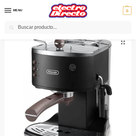
MENU
0
Buscar
Inicio
PAE
Cocina
Cafeteras
Cafetera Expresso
DELONGHI CAFETERA ECOV311BK ESPRESSO NEGRA
/
/
/
/
/