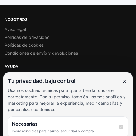
NOSOTROS
Aviso legal
Políticas de privacidad
Políticas de cookies
Condiciones de envío y devoluciones
AYUDA
Mi cuenta
×
Tu privacidad, bajo control
Soporte al cliente
Usamos cookies técnicas para que la tienda funcione
Contacto
correctamente. Con tu permiso, también usamos analítica y
Términos y condiciones
marketing para mejorar la experiencia, medir campañas y
Preguntas frecuentes
personalizar contenidos.
SÍGUENOS
Necesarias
Imprescindibles para carrito, seguridad y compra.
Facebook