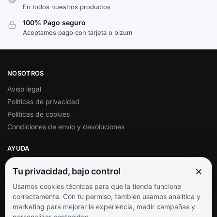
En todos nuestros productos
100% Pago seguro
Aceptamos pago con tarjeta o bizum
NOSOTROS
Aviso legal
Políticas de privacidad
Políticas de cookies
Condiciones de envío y devoluciones
AYUDA
Mi cuenta
×
Tu privacidad, bajo control
Soporte al cliente
Usamos cookies técnicas para que la tienda funcione
Contacto
correctamente. Con tu permiso, también usamos analítica y
Términos y condiciones
marketing para mejorar la experiencia, medir campañas y
Preguntas frecuentes
personalizar contenidos.