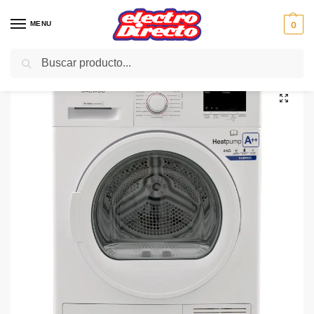
MENU
0
Buscar
Inicio
Gama blanca
Secadoras
Secadora Condesación C/F
DAEWOO SECADORA DDR-VH8A2 8KG BOMBA A++ CONDENSACI
/
/
/
/