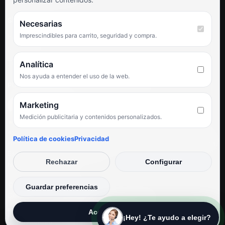
SÍGUENOS
Necesarias
Imprescindibles para carrito, seguridad y compra.
Facebook
Instagram
TikTok
Analítica
Nos ayuda a entender el uso de la web.
PUNTUACIÓN DE 4,6 SOBRE 5 EN GOOGLE
Marketing
Medición publicitaria y contenidos personalizados.
★★★★★
«Servicio de calidad y trato agradable con precios excelentes.
Política de cookies
Privacidad
Hemos comprado en varias ocasiones y siempre dan respuesta.
Espectacular, servicio de 10.»
Rechazar
Configurar
Iván Rodríguez Ramos
© Electrodirecto 2026
Guardar preferencias
Desarrollo y mantenimiento por SitiosWebPRO
Aceptar todas
¡Hey! ¿Te ayudo a elegir?
Privacidad