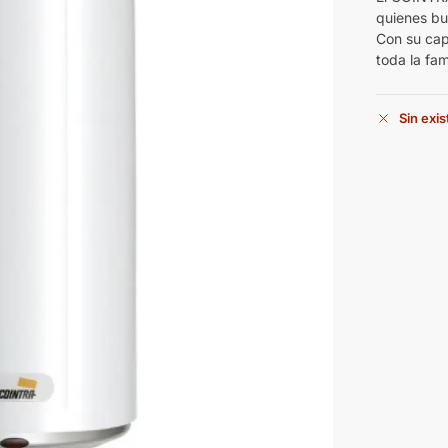
quienes b
Con su cap
toda la fami
Sin exi