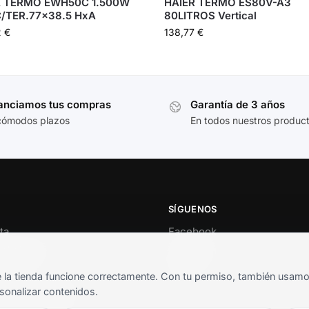
 TERMO EWH50C 1.500W
HAIER TERMO ES80V-A3
C/TER.77×38.5 HxA
80LITROS Vertical
2
€
138,77
€
anciamos tus compras
Garantía de 3 años
cómodos plazos
En todos nuestros produc
SÍGUENOS
ta
Facebook
al cliente
Instagram
o
TikTok
la tienda funcione correctamente. Con tu permiso, también usamos 
s y condiciones
sonalizar contenidos.
as frecuentes