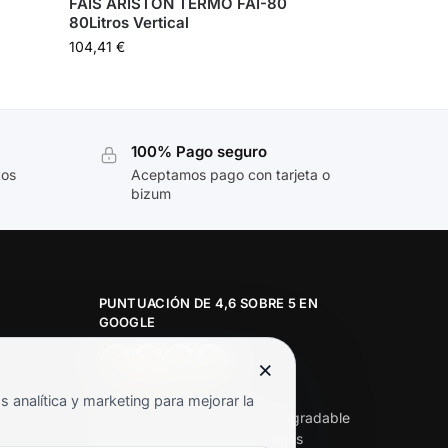
FAIS ARISTON TERMO FAI-80
80Litros Vertical
104,41
€
100% Pago seguro
tos
Aceptamos pago con tarjeta o
bizum
PUNTUACIÓN DE 4,6 SOBRE 5 EN
GOOGLE
×
★★★★★
analítica y marketing para mejorar la
«Servicio de calidad y trato agradable
con precios excelentes. Hemos