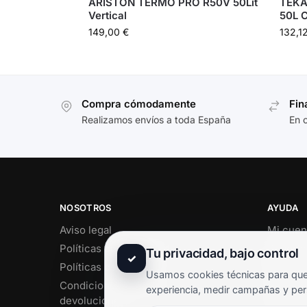
ARISTON TERMO PRO R50V 50Lit
TEKA
Vertical
50L 
149,00
€
132,1
Compra cómodamente
Fin
Realizamos envíos a toda España
En 
NOSOTROS
AYUDA
Aviso legal
Mi cuen
Políticas de privacidad
Soporte 
Tu privacidad, bajo control
✓
Políticas de cookies
Contact
Usamos cookies técnicas para que 
Condiciones de envío y
Término
experiencia, medir campañas y per
devoluciones
Pregunt