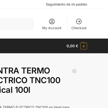
Seguimiento de mi pedido
Buscar
My Account
Checkout
0,00
€
0
NTRA TERMO
CTRICO TNC100
ical 100l
A TERMO ELECTRICO TNC100 es ideal para