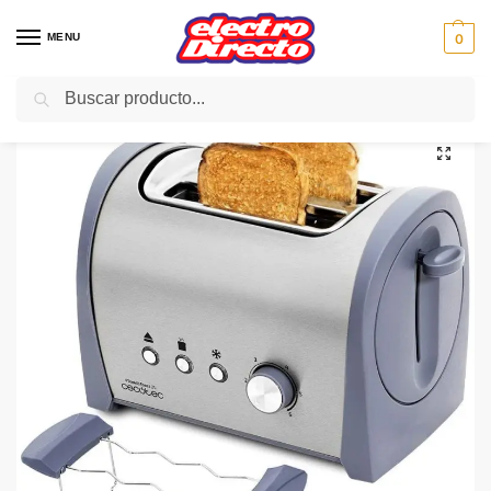
MENU
0
Buscar
Inicio
PAE
Cocina
Tostadores
CECOTEC TOSTADOR Steel&Toast 2S 03027
/
/
/
/