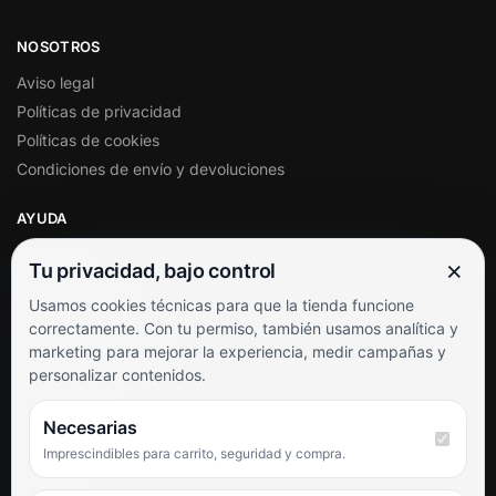
NOSOTROS
Aviso legal
Políticas de privacidad
Políticas de cookies
Condiciones de envío y devoluciones
AYUDA
Mi cuenta
×
Tu privacidad, bajo control
Soporte al cliente
Usamos cookies técnicas para que la tienda funcione
Contacto
correctamente. Con tu permiso, también usamos analítica y
Términos y condiciones
marketing para mejorar la experiencia, medir campañas y
Preguntas frecuentes
personalizar contenidos.
SÍGUENOS
Necesarias
Imprescindibles para carrito, seguridad y compra.
Facebook
Instagram