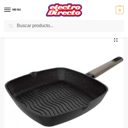
MENU
0
Buscar
Inicio
PAE
Cocina
Menaje
Sartenes
CECOTEC SARTEN Polka Excellence 18 Bucket Force
/
/
/
/
/