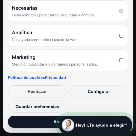
SÍGUENOS
Necesarias
Imprescindibles para carrito, seguridad y compra.
Facebook
Instagram
TikTok
Analítica
Nos ayuda a entender el uso de la web.
PUNTUACIÓN DE 4,6 SOBRE 5 EN GOOGLE
Marketing
Medición publicitaria y contenidos personalizados.
★★★★★
«Servicio de calidad y trato agradable con precios excelentes.
Política de cookies
Privacidad
Hemos comprado en varias ocasiones y siempre dan respuesta.
Espectacular, servicio de 10.»
Rechazar
Configurar
Iván Rodríguez Ramos
© Electrodirecto 2026
Guardar preferencias
Desarrollo y mantenimiento por SitiosWebPRO
Aceptar todas
¡Hey! ¿Te ayudo a elegir?
Privacidad