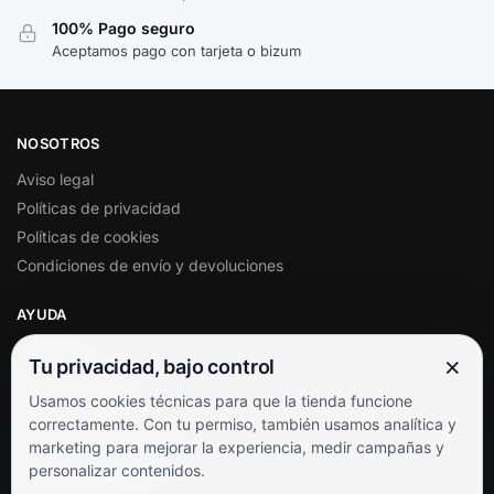
100% Pago seguro
Aceptamos pago con tarjeta o bizum
NOSOTROS
Aviso legal
Políticas de privacidad
Políticas de cookies
Condiciones de envío y devoluciones
AYUDA
Mi cuenta
×
Tu privacidad, bajo control
Soporte al cliente
Usamos cookies técnicas para que la tienda funcione
Contacto
correctamente. Con tu permiso, también usamos analítica y
Términos y condiciones
marketing para mejorar la experiencia, medir campañas y
Preguntas frecuentes
personalizar contenidos.