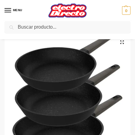
MENU
0
Buscar
Inicio
PAE
Cocina
Menaje
Sartenes
CECOTEC Polka Excellence 20-24-28 Bucket Set Force
/
/
/
/
/