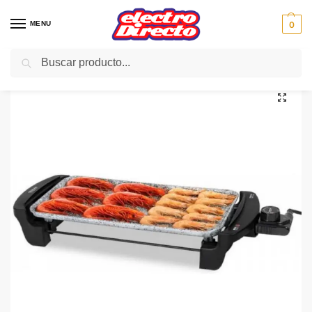
MENU
0
Buscar
Inicio
PAE
Cocina
Plancha de Asar
CECOTEC PLANCHA ASAR Rock&Water 2000 3052
/
/
/
/