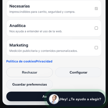
SÍGUENOS
Necesarias
Imprescindibles para carrito, seguridad y compra.
Facebook
Instagram
TikTok
Analítica
Nos ayuda a entender el uso de la web.
PUNTUACIÓN DE 4,6 SOBRE 5 EN GOOGLE
Marketing
Medición publicitaria y contenidos personalizados.
★★★★★
«Servicio de calidad y trato agradable con precios excelentes.
Política de cookies
Privacidad
Hemos comprado en varias ocasiones y siempre dan respuesta.
Espectacular, servicio de 10.»
Rechazar
Configurar
Iván Rodríguez Ramos
© Electrodirecto 2026
Guardar preferencias
Desarrollo y mantenimiento por SitiosWebPRO
Aceptar todas
¡Hey! ¿Te ayudo a elegir?
Privacidad