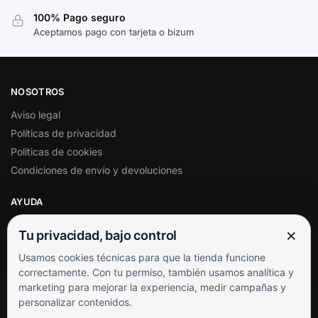
100% Pago seguro
Aceptamos pago con tarjeta o bizum
NOSOTROS
Aviso legal
Políticas de privacidad
Políticas de cookies
Condiciones de envío y devoluciones
AYUDA
Mi cuenta
×
Tu privacidad, bajo control
Soporte al cliente
Usamos cookies técnicas para que la tienda funcione
Contacto
correctamente. Con tu permiso, también usamos analítica y
Términos y condiciones
marketing para mejorar la experiencia, medir campañas y
Preguntas frecuentes
personalizar contenidos.