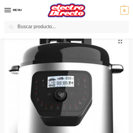
MENU
0
Buscar
Inicio
PAE
Cocina
Menaje
Ollas Express
CECOTEC Olla Electrica GM H Deluxe Programable
/
/
/
/
/