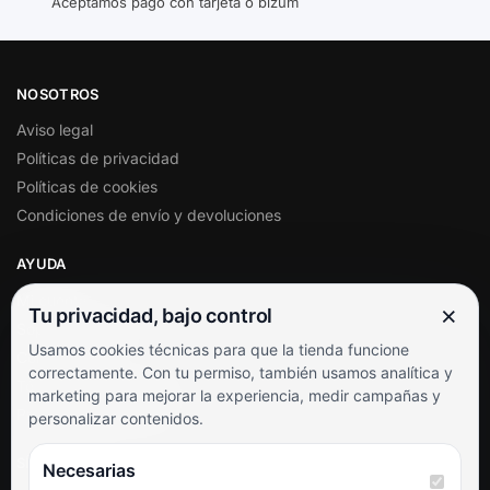
Aceptamos pago con tarjeta o bizum
NOSOTROS
Aviso legal
Políticas de privacidad
Políticas de cookies
Condiciones de envío y devoluciones
AYUDA
Mi cuenta
×
Tu privacidad, bajo control
Soporte al cliente
Usamos cookies técnicas para que la tienda funcione
Contacto
correctamente. Con tu permiso, también usamos analítica y
Términos y condiciones
marketing para mejorar la experiencia, medir campañas y
Preguntas frecuentes
personalizar contenidos.
SÍGUENOS
Necesarias