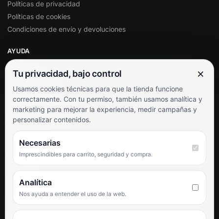
Políticas de privacidad
Políticas de cookies
Condiciones de envío y devoluciones
AYUDA
Mi cuenta
×
Tu privacidad, bajo control
Soporte al cliente
Usamos cookies técnicas para que la tienda funcione
Contacto
correctamente. Con tu permiso, también usamos analítica y
Términos y condiciones
marketing para mejorar la experiencia, medir campañas y
Preguntas frecuentes
personalizar contenidos.
SÍGUENOS
Necesarias
Imprescindibles para carrito, seguridad y compra.
Facebook
Instagram
TikTok
Analítica
Nos ayuda a entender el uso de la web.
PUNTUACIÓN DE 4,6 SOBRE 5 EN GOOGLE