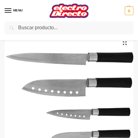
MENU
0
Buscar
Inicio
PAE
Cocina
Menaje
Cuchilleria
CECOTEC Cuchillos Santoku SET 4 Ref.01002
/
/
/
/
/