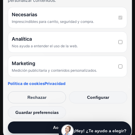
personalizar contenidos.
SÍGUENOS
Necesarias
Imprescindibles para carrito, seguridad y compra.
Facebook
Instagram
TikTok
Analítica
Nos ayuda a entender el uso de la web.
PUNTUACIÓN DE 4,6 SOBRE 5 EN GOOGLE
Marketing
Medición publicitaria y contenidos personalizados.
★★★★★
«Servicio de calidad y trato agradable con precios excelentes.
Política de cookies
Privacidad
Hemos comprado en varias ocasiones y siempre dan respuesta.
Espectacular, servicio de 10.»
Rechazar
Configurar
Iván Rodríguez Ramos
© Electrodirecto 2026
Guardar preferencias
Desarrollo y mantenimiento por SitiosWebPRO
Aceptar todas
¡Hey! ¿Te ayudo a elegir?
Privacidad