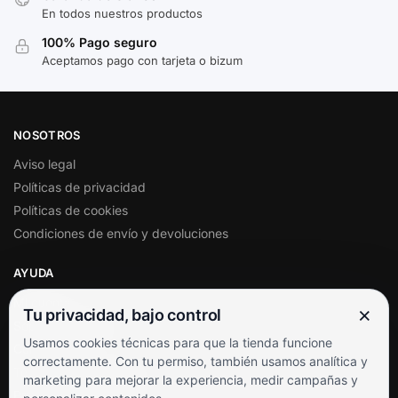
En todos nuestros productos
100% Pago seguro
Aceptamos pago con tarjeta o bizum
NOSOTROS
Aviso legal
Políticas de privacidad
Políticas de cookies
Condiciones de envío y devoluciones
AYUDA
Mi cuenta
×
Tu privacidad, bajo control
Soporte al cliente
Usamos cookies técnicas para que la tienda funcione
Contacto
correctamente. Con tu permiso, también usamos analítica y
Términos y condiciones
marketing para mejorar la experiencia, medir campañas y
Preguntas frecuentes