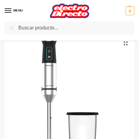
MENU
0
Buscar
Inicio
PAE
Cocina
Batidoras
Batidora Varilla
CECOTEC BATIDORA Power TitanBlack 1500XL 04270
/
/
/
/
/