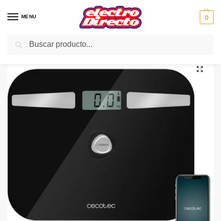
MENU
0
Buscar
Inicio
uncategorized
CECOTEC BASCULA BAÑO Surface Precision 10200 04255
/
/