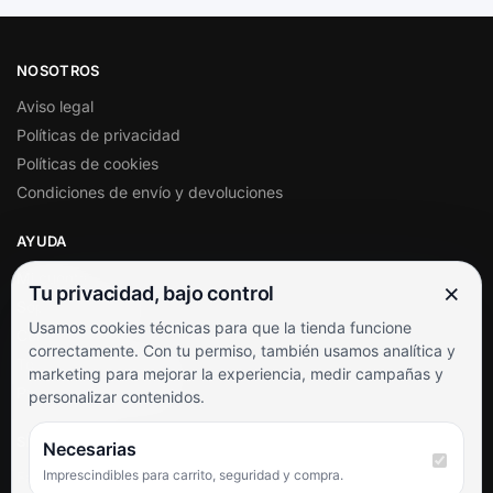
NOSOTROS
Aviso legal
Políticas de privacidad
Políticas de cookies
Condiciones de envío y devoluciones
AYUDA
Mi cuenta
×
Tu privacidad, bajo control
Soporte al cliente
Usamos cookies técnicas para que la tienda funcione
Contacto
correctamente. Con tu permiso, también usamos analítica y
Términos y condiciones
marketing para mejorar la experiencia, medir campañas y
Preguntas frecuentes
personalizar contenidos.
SÍGUENOS
Necesarias
Imprescindibles para carrito, seguridad y compra.
Facebook