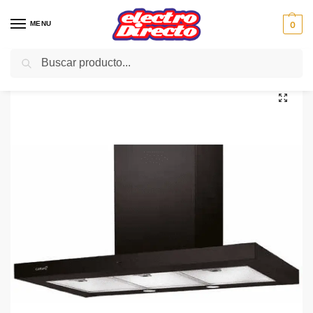
MENU
0
Buscar
Inicio
Gama blanca
Campanas
Campana Decorativa
CATA CAMPANA SYGMA 900BK NEGRA 90CM 790m/3
/
/
/
/