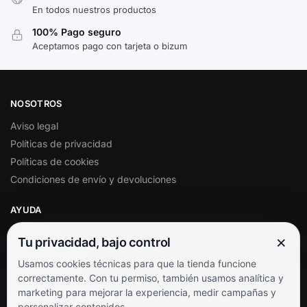
En todos nuestros productos
100% Pago seguro
Aceptamos pago con tarjeta o bizum
NOSOTROS
Aviso legal
Políticas de privacidad
Políticas de cookies
Condiciones de envío y devoluciones
AYUDA
Mi cuenta
×
Tu privacidad, bajo control
Soporte al cliente
Usamos cookies técnicas para que la tienda funcione
Contacto
correctamente. Con tu permiso, también usamos analítica y
Términos y condiciones
marketing para mejorar la experiencia, medir campañas y
Preguntas frecuentes
personalizar contenidos.