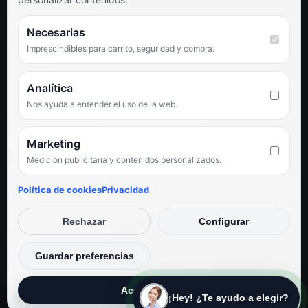
SÍGUENOS
Necesarias
Imprescindibles para carrito, seguridad y compra.
Facebook
Instagram
TikTok
Analítica
Nos ayuda a entender el uso de la web.
PUNTUACIÓN DE 4,6 SOBRE 5 EN GOOGLE
Marketing
Medición publicitaria y contenidos personalizados.
★★★★★
«Servicio de calidad y trato agradable con precios excelentes.
Política de cookies
Privacidad
Hemos comprado en varias ocasiones y siempre dan respuesta.
Espectacular, servicio de 10.»
Rechazar
Configurar
Iván Rodríguez Ramos
© Electrodirecto 2026
Guardar preferencias
Desarrollo y mantenimiento por SitiosWebPRO
Aceptar todas
¡Hey! ¿Te ayudo a elegir?
Privacidad