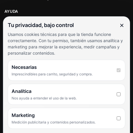
AYUDA
Mi cuenta
×
Tu privacidad, bajo control
Soporte al cliente
Usamos cookies técnicas para que la tienda funcione
Contacto
correctamente. Con tu permiso, también usamos analítica y
Términos y condiciones
marketing para mejorar la experiencia, medir campañas y
Preguntas frecuentes
personalizar contenidos.
SÍGUENOS
Necesarias
Imprescindibles para carrito, seguridad y compra.
Facebook
Instagram
TikTok
Analítica
Nos ayuda a entender el uso de la web.
PUNTUACIÓN DE 4,6 SOBRE 5 EN GOOGLE
Marketing
Medición publicitaria y contenidos personalizados.
★★★★★
«Servicio de calidad y trato agradable con precios excelentes.