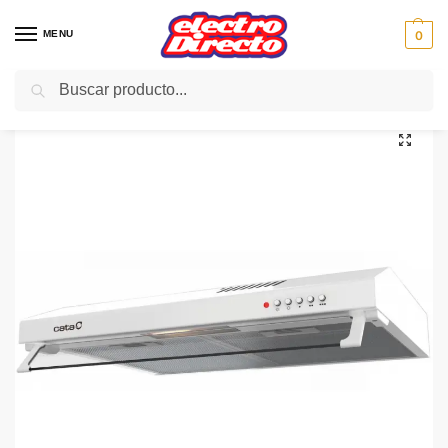
MENU
0
Buscar
Inicio
Gama blanca
Campanas
Campana Convencional
CATA CAMPANA LF-2060 WH/L CONVENCIONAL BLANCA
/
/
/
/