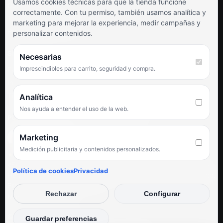
Usamos cookies técnicas para que la tienda funcione
Contacto
correctamente. Con tu permiso, también usamos analítica y
Términos y condiciones
marketing para mejorar la experiencia, medir campañas y
Preguntas frecuentes
personalizar contenidos.
SÍGUENOS
Necesarias
Imprescindibles para carrito, seguridad y compra.
Facebook
Instagram
TikTok
Analítica
Nos ayuda a entender el uso de la web.
PUNTUACIÓN DE 4,6 SOBRE 5 EN GOOGLE
Marketing
Medición publicitaria y contenidos personalizados.
★★★★★
«Servicio de calidad y trato agradable con precios excelentes.
Política de cookies
Privacidad
Hemos comprado en varias ocasiones y siempre dan respuesta.
Espectacular, servicio de 10.»
Rechazar
Configurar
Iván Rodríguez Ramos
© Electrodirecto 2026
Guardar preferencias