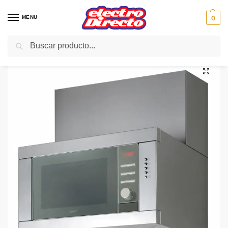
MENU
0
Buscar
Inicio
Gama blanca
Campanas
Campana Decorativa
CATA CAMPANA CHORUS XGX /C CON MICROONDAS
/
/
/
/