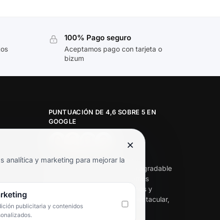
100% Pago seguro
tos
Aceptamos pago con tarjeta o
bizum
PUNTUACIÓN DE 4,6 SOBRE 5 EN
GOOGLE
×
★★★★★
analítica y marketing para mejorar la
«Servicio de calidad y trato agradable
con precios excelentes. Hemos
comprado en varias ocasiones y
rketing
siempre dan respuesta. Espectacular,
ción publicitaria y contenidos
servicio de 10.»
sonalizados.