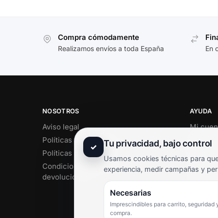
Compra cómodamente
Fin
Realizamos envíos a toda España
En 
NOSOTROS
AYUDA
Aviso legal
Mi cuen
Políticas de privacidad
Soporte 
Tu privacidad, bajo control
✓
Políticas de cookies
Contact
Usamos cookies técnicas para que 
Condiciones de envío y
Término
experiencia, medir campañas y per
devoluciones
Pregunt
Necesarias
Imprescindibles para carrito, seguridad 
compra.