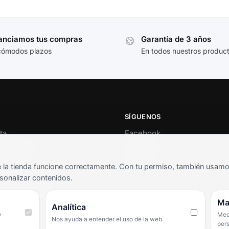
anciamos tus compras
Garantía de 3 años
cómodos plazos
En todos nuestros produc
SÍGUENOS
ta
Facebook
al cliente
Instagram
o
TikTok
la tienda funcione correctamente. Con tu permiso, también usamos 
s y condiciones
sonalizar contenidos.
as frecuentes
Ma
Analítica
y
Medi
Nos ayuda a entender el uso de la web.
per