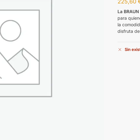
225,60
La BRAUN
para quien
la comodida
disfruta de
Sin exi