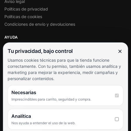
Aviso legal
Políticas de privacidad
Políticas de cookies
Condiciones de envío y devoluciones
AYUDA
Mi cuenta
×
Tu privacidad, bajo control
Soporte al cliente
Usamos cookies técnicas para que la tienda funcione
Contacto
correctamente. Con tu permiso, también usamos analítica y
Términos y condiciones
marketing para mejorar la experiencia, medir campañas y
Preguntas frecuentes
personalizar contenidos.
SÍGUENOS
Necesarias
Imprescindibles para carrito, seguridad y compra.
Facebook
Instagram
TikTok
Analítica
Nos ayuda a entender el uso de la web.
PUNTUACIÓN DE 4,6 SOBRE 5 EN GOOGLE