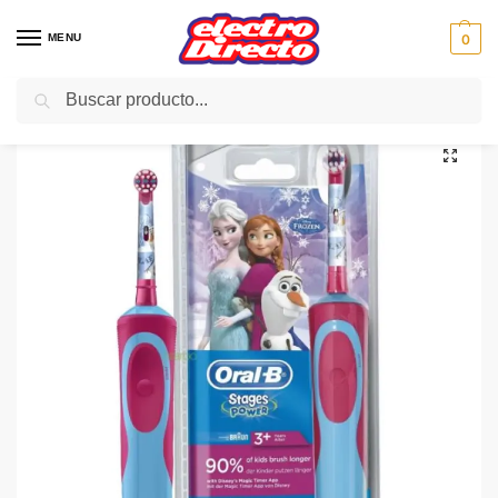
MENU
0
Buscar
Inicio
PAE
Cuidado personal
Cepillo Dental
BRAUN CEPILLO DENTAL D12513K+VASO INFANTIL PRINCES
/
/
/
/