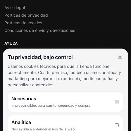
Aviso legal
Políticas de privacidad
Políticas de cookies
Condiciones de envío y devoluciones
AYUDA
Mi cuenta
×
Tu privacidad, bajo control
Soporte al cliente
Usamos cookies técnicas para que la tienda funcione
Contacto
correctamente. Con tu permiso, también usamos analítica y
Términos y condiciones
marketing para mejorar la experiencia, medir campañas y
Preguntas frecuentes
personalizar contenidos.
SÍGUENOS
Necesarias
Imprescindibles para carrito, seguridad y compra.
Facebook
Instagram
TikTok
Analítica
Nos ayuda a entender el uso de la web.