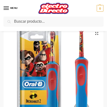
MENU
0
Buscar
Inicio
PAE
Cuidado personal
Cepillo Dental
BRAUN CEPILLO DENTAL D12 INFANTIL INCREIBLE
/
/
/
/