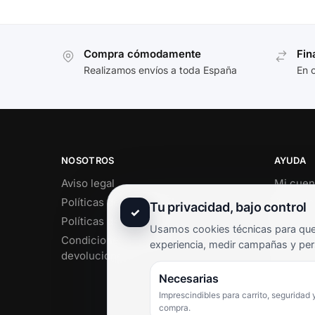
Compra cómodamente
Fin
Realizamos envíos a toda España
En 
NOSOTROS
AYUDA
Aviso legal
Mi cuen
Políticas de privacidad
Soporte 
Tu privacidad, bajo control
✓
Políticas de cookies
Contact
Usamos cookies técnicas para que 
Condiciones de envío y
Término
experiencia, medir campañas y per
devoluciones
Pregunt
Necesarias
Imprescindibles para carrito, seguridad 
compra.