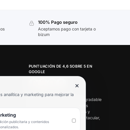
100% Pago seguro
tos
Aceptamos pago con tarjeta o
bizum
PUNTUACIÓN DE 4,6 SOBRE 5 EN
GOOGLE
×
★★★★★
analítica y marketing para mejorar la
«Servicio de calidad y trato agradable
con precios excelentes. Hemos
comprado en varias ocasiones y
rketing
siempre dan respuesta. Espectacular,
ción publicitaria y contenidos
servicio de 10.»
sonalizados.