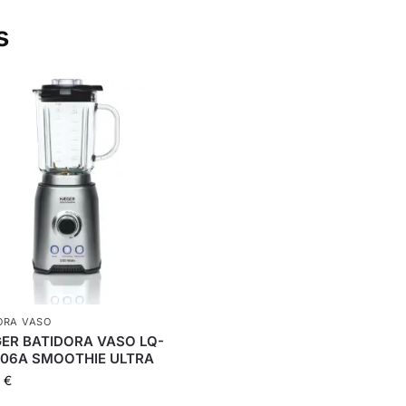
s
ORA VASO
ER BATIDORA VASO LQ-
006A SMOOTHIE ULTRA
9
€