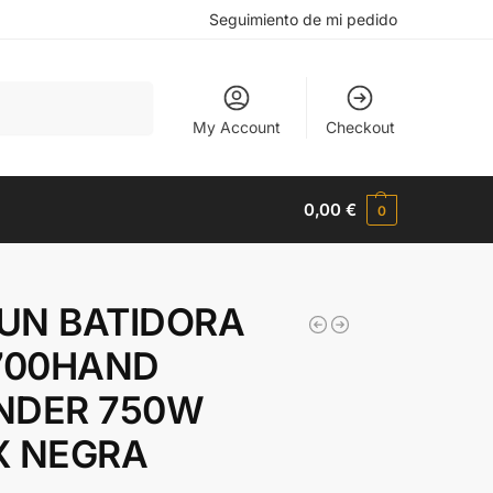
Seguimiento de mi pedido
Buscar
My Account
Checkout
0,00
€
0
UN BATIDORA
700HAND
NDER 750W
X NEGRA