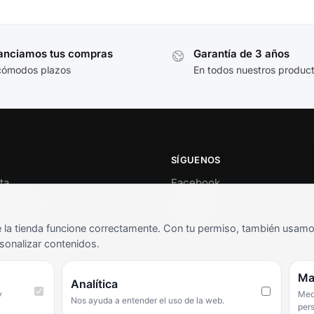
anciamos tus compras
Garantía de 3 años
cómodos plazos
En todos nuestros produc
SÍGUENOS
ta
Facebook
al cliente
Instagram
o
TikTok
la tienda funcione correctamente. Con tu permiso, también usamos 
s y condiciones
sonalizar contenidos.
as frecuentes
Ma
Analítica
y
Medi
Nos ayuda a entender el uso de la web.
per