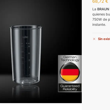
68,72
€
La
BRAUN
quienes bu
750W de po
instante.
Sin exi