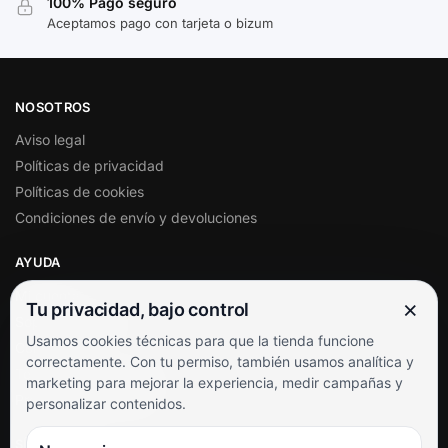
100% Pago seguro
Aceptamos pago con tarjeta o bizum
NOSOTROS
Aviso legal
Políticas de privacidad
Políticas de cookies
Condiciones de envío y devoluciones
AYUDA
Mi cuenta
×
Tu privacidad, bajo control
Soporte al cliente
Usamos cookies técnicas para que la tienda funcione
Contacto
correctamente. Con tu permiso, también usamos analítica y
Términos y condiciones
marketing para mejorar la experiencia, medir campañas y
Preguntas frecuentes
personalizar contenidos.
SÍGUENOS