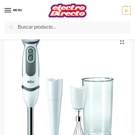
MENU
0
Buscar
Inicio
PAE
Cocina
Batidoras
Batidora Varilla
BRAUN BATIDORA MQ5007WH 750W PURE 21/V
/
/
/
/
/