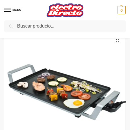
MENU
0
Buscar
Inicio
PAE
Cocina
Plancha de Asar
BOURGINI PLANCHA DE ASAR 101010 46X30CM 2400W
/
/
/
/