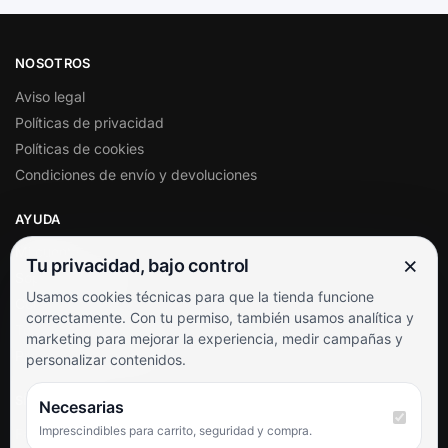
NOSOTROS
Aviso legal
Políticas de privacidad
Políticas de cookies
Condiciones de envío y devoluciones
AYUDA
Mi cuenta
×
Tu privacidad, bajo control
Soporte al cliente
Usamos cookies técnicas para que la tienda funcione
Contacto
correctamente. Con tu permiso, también usamos analítica y
Términos y condiciones
marketing para mejorar la experiencia, medir campañas y
Preguntas frecuentes
personalizar contenidos.
SÍGUENOS
Necesarias
Imprescindibles para carrito, seguridad y compra.
Facebook