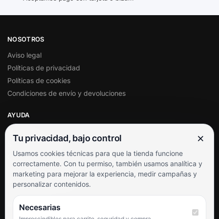
NOSOTROS
Aviso legal
Políticas de privacidad
Políticas de cookies
Condiciones de envío y devoluciones
AYUDA
Mi cuenta
×
Tu privacidad, bajo control
Soporte al cliente
Usamos cookies técnicas para que la tienda funcione
Contacto
correctamente. Con tu permiso, también usamos analítica y
Términos y condiciones
marketing para mejorar la experiencia, medir campañas y
Preguntas frecuentes
personalizar contenidos.
SÍGUENOS
Necesarias
Imprescindibles para carrito, seguridad y compra.