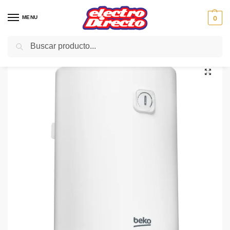
MENU
0
Buscar
Inicio
Climatización
Termos eléctricos
Termo Electrico
BEKO TERMO BWH80EUC 80/L
/
/
/
/