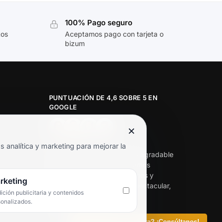
100% Pago seguro
tos
Aceptamos pago con tarjeta o
bizum
PUNTUACIÓN DE 4,6 SOBRE 5 EN
GOOGLE
×
★★★★★
analítica y marketing para mejorar la
«Servicio de calidad y trato agradable
con precios excelentes. Hemos
comprado en varias ocasiones y
rketing
siempre dan respuesta. Espectacular,
ción publicitaria y contenidos
servicio de 10.»
sonalizados.
Iván Rodríguez Ramos