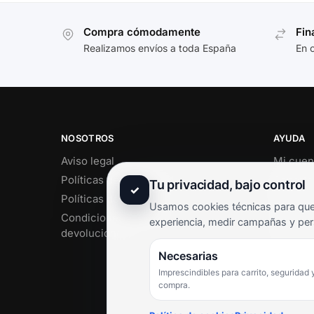
Compra cómodamente
Fin
Realizamos envíos a toda España
En 
NOSOTROS
AYUDA
Aviso legal
Mi cuen
Políticas de privacidad
Soporte 
Tu privacidad, bajo control
✓
Políticas de cookies
Contact
Usamos cookies técnicas para que 
Condiciones de envío y
Término
experiencia, medir campañas y per
devoluciones
Pregunt
Necesarias
Imprescindibles para carrito, seguridad 
compra.