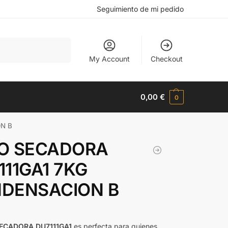
Seguimiento de mi pedido
Buscar
My Account
Checkout
0,00
€
0
N B
O SECADORA
111GA1 7KG
DENSACION B
ECADORA DU7111GA1
es perfecta para quienes