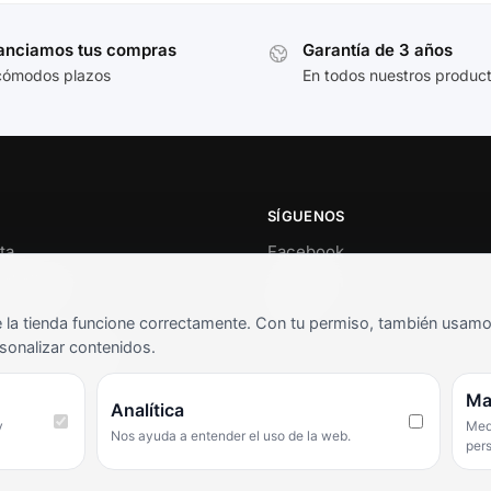
anciamos tus compras
Garantía de 3 años
cómodos plazos
En todos nuestros produc
SÍGUENOS
ta
Facebook
al cliente
Instagram
o
TikTok
la tienda funcione correctamente. Con tu permiso, también usamos 
s y condiciones
sonalizar contenidos.
as frecuentes
Ma
Analítica
y
Medi
Nos ayuda a entender el uso de la web.
per