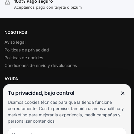
100% Pago seguro
Aceptamos pago con tarjeta o bizum
NOSOTROS
Aviso legal
Políticas de privacidad
Políticas de cookies
Condiciones de envío y devoluciones
AYUDA
Mi cuenta
×
Tu privacidad, bajo control
Soporte al cliente
Usamos cookies técnicas para que la tienda funcione
Contacto
correctamente. Con tu permiso, también usamos analítica y
Términos y condiciones
marketing para mejorar la experiencia, medir campañas y
Preguntas frecuentes
personalizar contenidos.
SÍGUENOS