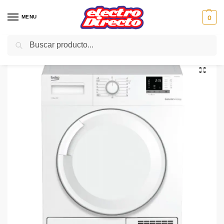
MENU
0
Buscar
Inicio
Gama blanca
Secadoras
Secadora Condesación C/F
BEKO SECADORA DHS8312 GAO 8KG BOMBA CALOR A+
/
/
/
/