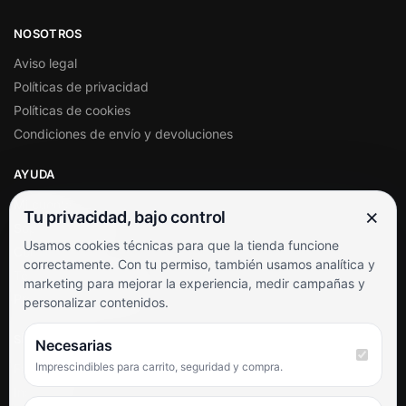
NOSOTROS
Aviso legal
Políticas de privacidad
Políticas de cookies
Condiciones de envío y devoluciones
AYUDA
Mi cuenta
×
Tu privacidad, bajo control
Soporte al cliente
Usamos cookies técnicas para que la tienda funcione
Contacto
correctamente. Con tu permiso, también usamos analítica y
Términos y condiciones
marketing para mejorar la experiencia, medir campañas y
Preguntas frecuentes
personalizar contenidos.
SÍGUENOS
Necesarias
Imprescindibles para carrito, seguridad y compra.
Facebook
Instagram