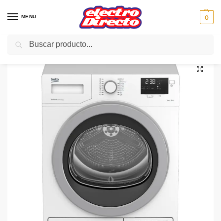
MENU
0
Buscar
Inicio
Gama blanca
Secadoras
Secadora de vapor
BEKO SECADORA DH9433RXO BOMBA DE CALOR 9KG A++
/
/
/
/