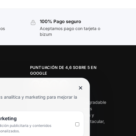
100% Pago seguro
tos
Aceptamos pago con tarjeta o
bizum
PUNTUACIÓN DE 4,6 SOBRE 5 EN
GOOGLE
×
★★★★★
analítica y marketing para mejorar la
«Servicio de calidad y trato agradable
con precios excelentes. Hemos
comprado en varias ocasiones y
rketing
siempre dan respuesta. Espectacular,
ción publicitaria y contenidos
servicio de 10.»
sonalizados.
Iván Rodríguez Ramos