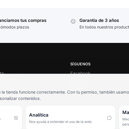
anciamos tus compras
Garantía de 3 años
cómodos plazos
En todos nuestros produc
SÍGUENOS
ta
Facebook
al cliente
Instagram
o
TikTok
la tienda funcione correctamente. Con tu permiso, también usamos 
s y condiciones
sonalizar contenidos.
as frecuentes
Ma
Analítica
y
Medi
Nos ayuda a entender el uso de la web.
per