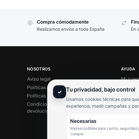
Compra cómodamente
Fin
Realizamos envíos a toda España
En 
NOSOTROS
AYUDA
Aviso legal
Mi cuen
Políticas de privacidad
Soporte 
Tu privacidad, bajo control
✓
Políticas de cookies
Contact
Usamos cookies técnicas para que 
Condiciones de envío y
Término
experiencia, medir campañas y per
devoluciones
Pregunt
Necesarias
Imprescindibles para carrito, seguridad 
compra.