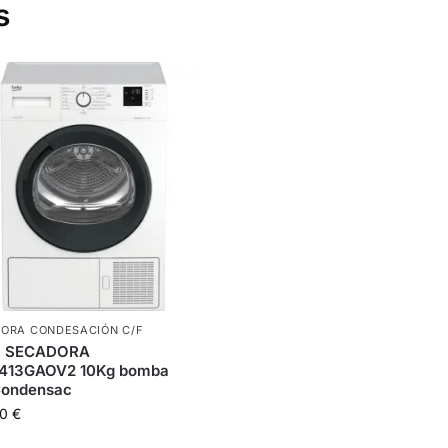
s
ORA CONDESACIÓN C/F
 SECADORA
413GAOV2 10Kg bomba
ondensac
00
€