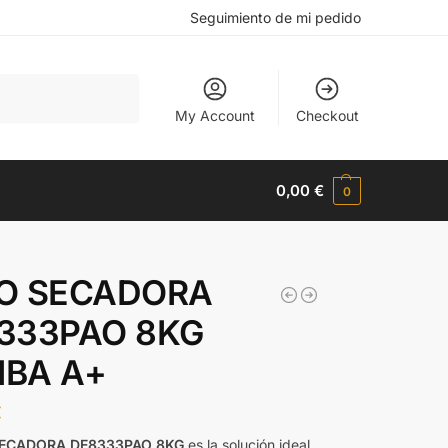
Seguimiento de mi pedido
Buscar
My Account
Checkout
0,00
€
0
O SECADORA
333PAO 8KG
BA A+
€
SECADORA DE8333PAO 8KG
es la solución ideal