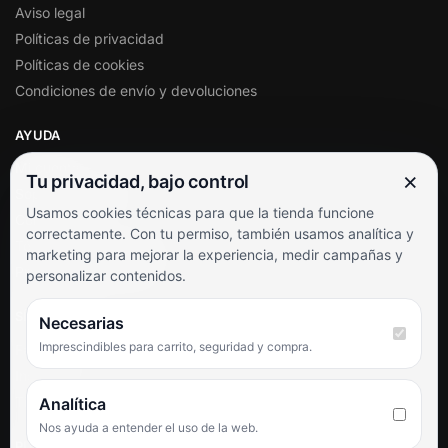
Aviso legal
Políticas de privacidad
Políticas de cookies
Condiciones de envío y devoluciones
AYUDA
Mi cuenta
×
Tu privacidad, bajo control
Soporte al cliente
Usamos cookies técnicas para que la tienda funcione
Contacto
correctamente. Con tu permiso, también usamos analítica y
Términos y condiciones
marketing para mejorar la experiencia, medir campañas y
Preguntas frecuentes
personalizar contenidos.
SÍGUENOS
Necesarias
Imprescindibles para carrito, seguridad y compra.
Facebook
Instagram
TikTok
Analítica
Nos ayuda a entender el uso de la web.
PUNTUACIÓN DE 4,6 SOBRE 5 EN GOOGLE