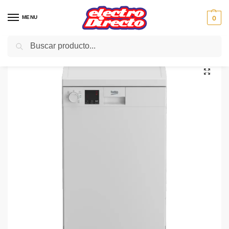
MENU
0
Buscar
Inicio
Gama blanca
Lavavajillas
Lavavajillas 45cm
BEKO LAVAVAJILLAS DVS05024W 45CM BLANCO 5P M/CAR
/
/
/
/